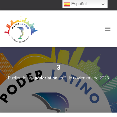
Español
C
A
M
B
I
A
R
3
M
O
D
Publicado por
poderlatino
en
2 de noviembre de 2023
O
D
E
N
A
V
E
G