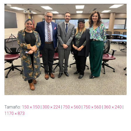
A
C
I
Ó
N
Tamaño:
150 × 150
|
300 × 224
|
750 × 560
|
750 × 560
|
360 × 240
|
1170 × 873