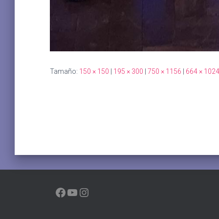
Tamaño:
150 × 150
|
195 × 300
|
750 × 1156
|
664 × 102
FACEBOOK
YOUTUBE
INSTAGRAM