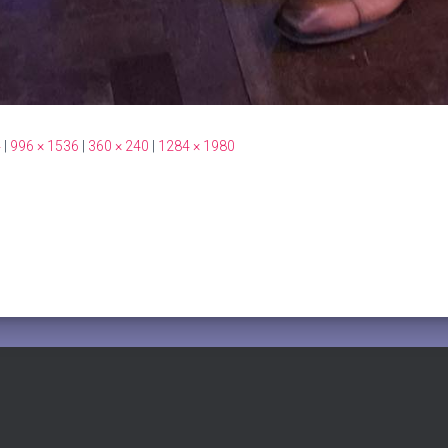
4
|
996 × 1536
|
360 × 240
|
1284 × 1980