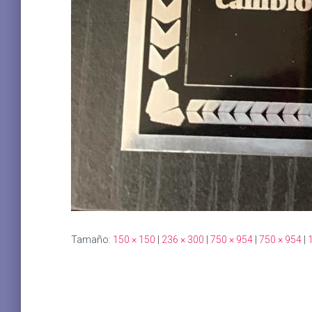
Tamaño:
150 × 150
|
236 × 300
|
750 × 954
|
750 × 954
|