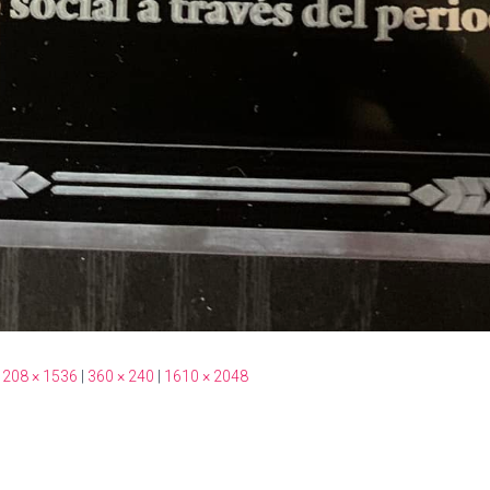
1208 × 1536
|
360 × 240
|
1610 × 2048