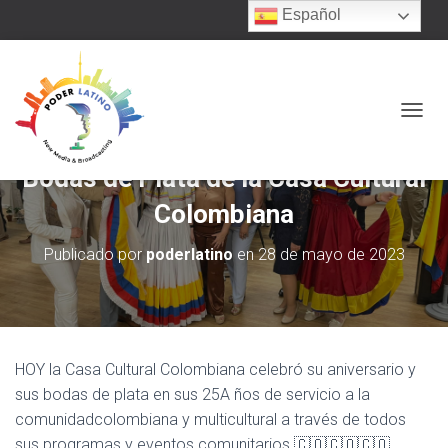
Español
C
A
M
Bodas de Plata de la Casa Cultural
B
I
Colombiana
A
R
Publicado por
poderlatino
en
28 de mayo de 2023
M
O
D
O
D
E
HOY la Casa Cultural Colombiana celebró su aniversario y
N
A
sus bodas de plata en sus 25A ños de servicio a la
V
comunidadcolombiana y multicultural a través de todos
E
sus programas y eventos comunitarios 🇨🇴🇨🇴🇨🇴
G