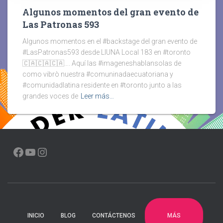
Algunos momentos del gran evento de
Las Patronas 593
Algunos momentos en el #backstage del gran evento de
#LasPatronas593 desde LIUNA Local 183 en #toronto
🇨🇦🇨🇦🇨🇦…. Aquí las #imageneshablansolas de
como vibrò nuestra #comuninadaecuatoriana y
#comunidadlatina residente en #toronto junto a las
grandes voces de
Leer más…
FACEBOOK
YOUTUBE
INSTAGRAM
MÁS
INICIO
BLOG
CONTÁCTENOS