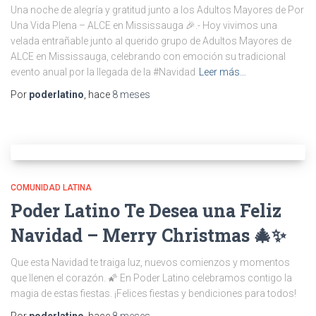
Una noche de alegría y gratitud junto a los Adultos Mayores de Por
Una Vida Plena – ALCE en Mississauga 🎉.- Hoy vivimos una
velada entrañable junto al querido grupo de Adultos Mayores de
ALCE en Mississauga, celebrando con emoción su tradicional
evento anual por la llegada de la #Navidad
Leer más…
Por
poderlatino
, hace
8 meses
COMUNIDAD LATINA
Poder Latino Te Desea una Feliz
Navidad – Merry Christmas 🎄✨
Que esta Navidad te traiga luz, nuevos comienzos y momentos
que llenen el corazón. 🌠 En Poder Latino celebramos contigo la
magia de estas fiestas. ¡Felices fiestas y bendiciones para todos!
Por
poderlatino
, hace
8 meses