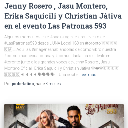
Jenny Rosero , Jasu Montero,
Erika Saquicili y Christian Játiva
en el evento Las Patronas 593
Algunos momentos en el #backstage del gran evento de
#LasPatronas593 desde LIUNA Local 183 en #toronto🇨🇦🇨🇦
🇨🇦…. Aquí las #imageneshablansolas de como vibrò nuestra
#comuninadaecuatoriana y #comunidadlatina residente en
#toronto junto a las grandes voces de Jenny Rosero , Jasu
Montero Oficial , Erika Saquicili y Christian Játiva 💛❤️💙🇪🇨🇪🇨
🇪🇨🇪🇨🔈🔈🔈🔈🗣️🗣️🗣️🗣️…. Una noche
Leer más…
Por
poderlatino
, hace
3 meses