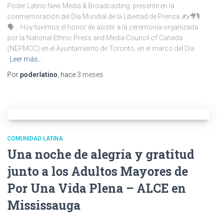
Poder Latino New Media & Broadcasting. presente en la
conmemoración del Día Mundial de la Libertad de Prensa ✍️🎥🎙️
🗣️… Hoy tuvimos el honor de asistir a la ceremonia organizada
por la National Ethnic Press and Media Council of Canada
(NEPMCC) en el Ayuntamiento de Toronto, en el marco del Día
Leer más…
Por
poderlatino
, hace
3 meses
COMUNIDAD LATINA
Una noche de alegría y gratitud
junto a los Adultos Mayores de
Por Una Vida Plena – ALCE en
Mississauga