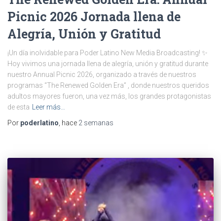
Picnic 2026 Jornada llena de
Alegría, Unión y Gratitud
¡Un día inolvidable para Poder Latino New Media Broadcasting! ✨
Hoy vivimos una jornada llena de alegría, unión y gratitud durante
nuestro Annual Picnic 2026, organizado a través de nuestros
programas “The Renewed Golden Era” , donde nuestros queridos
adultos mayores fueron, una vez más, los grandes protagonistas
de esta
Leer más…
Por
poderlatino
, hace
2 semanas