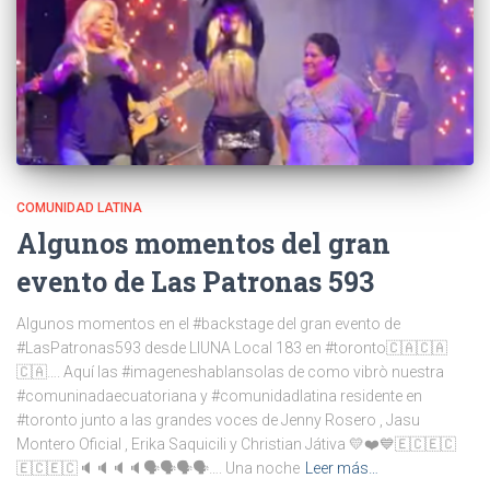
COMUNIDAD LATINA
Algunos momentos del gran
evento de Las Patronas 593
Algunos momentos en el #backstage del gran evento de
#LasPatronas593 desde LIUNA Local 183 en #toronto🇨🇦🇨🇦
🇨🇦…. Aquí las #imageneshablansolas de como vibrò nuestra
#comuninadaecuatoriana y #comunidadlatina residente en
#toronto junto a las grandes voces de Jenny Rosero , Jasu
Montero Oficial , Erika Saquicili y Christian Játiva 💛❤️💙🇪🇨🇪🇨
🇪🇨🇪🇨🔈🔈🔈🔈🗣️🗣️🗣️🗣️…. Una noche
Leer más…