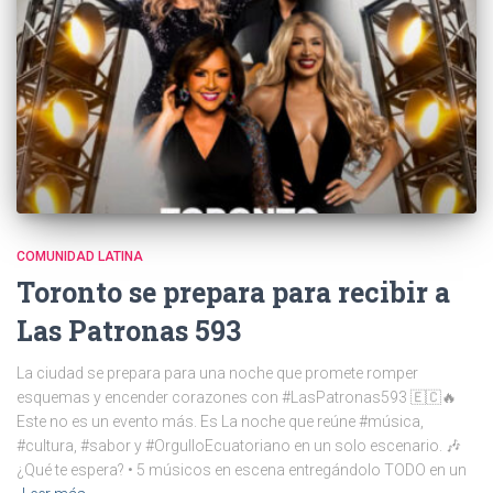
COMUNIDAD LATINA
Toronto se prepara para recibir a
Las Patronas 593
La ciudad se prepara para una noche que promete romper
esquemas y encender corazones con #LasPatronas593 🇪🇨🔥
Este no es un evento más. Es La noche que reúne #música,
#cultura, #sabor y #OrgulloEcuatoriano en un solo escenario. 🎶
¿Qué te espera? • 5 músicos en escena entregándolo TODO en un