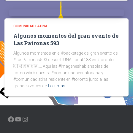
COMUNIDAD LATINA
Algunos momentos del gran evento de
Las Patronas 593
Algunos momentos en el #backstage del gran evento de
#LasPatronas593 desde LIUNA Local 183 en #toronto
🇨🇦🇨🇦🇨🇦…. Aquí las #imageneshablansolas de
como vibrò nuestra #comuninadaecuatoriana y
#comunidadlatina residente en #toronto junto a las
grandes voces de
Leer más…
FACEBOOK
YOUTUBE
INSTAGRAM