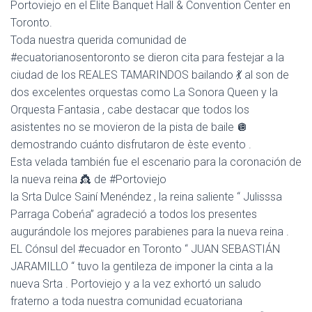
Portoviejo en el Elite Banquet Hall & Convention Center en
A
Toronto.
C
Toda nuestra querida comunidad de
I
Ó
#ecuatorianosentoronto se dieron cita para festejar a la
N
ciudad de los REALES TAMARINDOS bailando 💃 al son de
dos excelentes orquestas como La Sonora Queen y la
Orquesta Fantasia , cabe destacar que todos los
asistentes no se movieron de la pista de baile 🪩
demostrando cuánto disfrutaron de èste evento .
Esta velada también fue el escenario para la coronación de
la nueva reina 👸 de #Portoviejo
la Srta Dulce Sainí Menéndez , la reina saliente “ Julisssa
Parraga Cobeńa” agradeció a todos los presentes
augurándole los mejores parabienes para la nueva reina .
EL Cónsul del #ecuador en Toronto “ JUAN SEBASTIÁN
JARAMILLO “ tuvo la gentileza de imponer la cinta a la
nueva Srta . Portoviejo y a la vez exhortó un saludo
fraterno a toda nuestra comunidad ecuatoriana