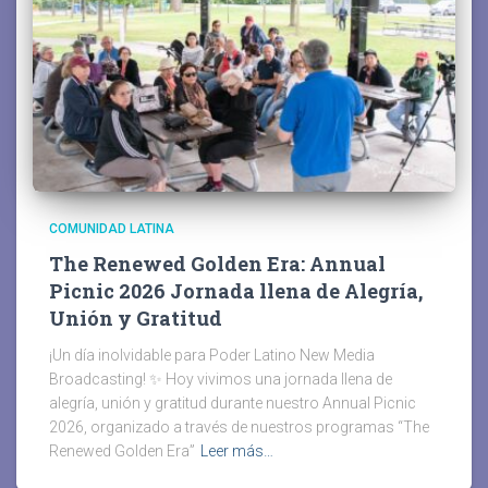
COMUNIDAD LATINA
The Renewed Golden Era: Annual
Picnic 2026 Jornada llena de Alegría,
Unión y Gratitud
¡Un día inolvidable para Poder Latino New Media
Broadcasting! ✨ Hoy vivimos una jornada llena de
alegría, unión y gratitud durante nuestro Annual Picnic
2026, organizado a través de nuestros programas “The
Renewed Golden Era”
Leer más…