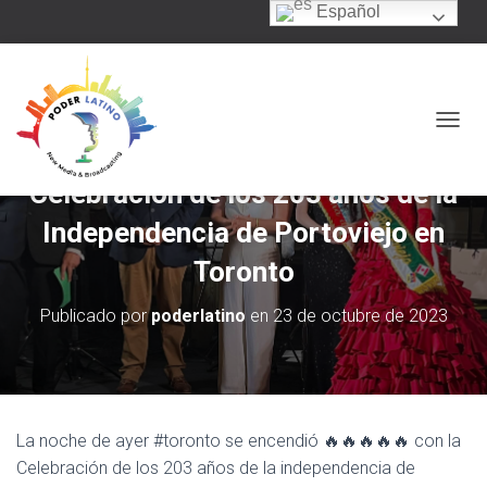
Español
C
A
M
Celebración de los 203 años de la
B
I
Independencia de Portoviejo en
A
R
Toronto
M
O
Publicado por
poderlatino
en
23 de octubre de 2023
D
O
D
E
N
A
La noche de ayer #toronto se encendió 🔥🔥🔥🔥🔥 con la
V
Celebración de los 203 años de la independencia de
E
G