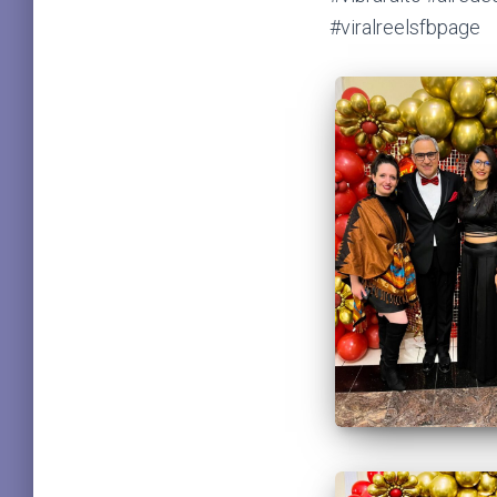
#viralreelsfbpage