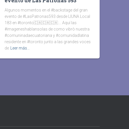
evento de Las Patronas 593
Algunos momentos en el #backstage del gran
evento de #LasPatronas593 desde LIUNA Local
183 en #toronto🇨🇦🇨🇦🇨🇦…. Aquí las
#imageneshablansolas de como vibrò nuestra
#comuninadaecuatoriana y #comunidadlatina
residente en #toronto junto a las grandes voces
de
Leer más…