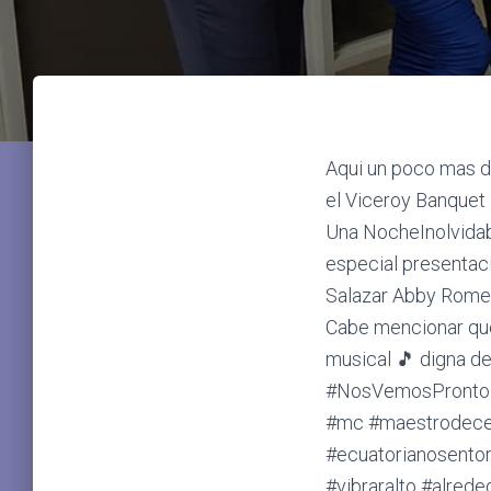
Aqui un poco mas de
el Viceroy Banquet H
Una NocheInolvida
especial presentac
Salazar Abby Romeh
Cabe mencionar que 
musical 🎵 digna d
#NosVemosPronto 
#mc #maestrodece
#ecuatorianosentor
#vibraralto #alrede