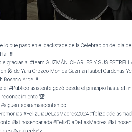
 lo que pasó en el backstage de la Celebración del dia d
all !!!
ble gracias al #team GUZMÁN, CHARLES Y SUS ESTRELLA
ión 🎤 de Yara Orozco Monica Guzman Isabel Cardenas Ye
 Rosario Arce !!!
el #Publico asistente gozó desde el principio hasta el fin
e reconocimiento 🏆.
#siguemeparamascontenido
remonias #FelizDiaDeLasMadres2024 #felizdiadelasmad
onto #latinosencanada #FelizDiaDeLasMadres #latinosent
dores #viralreelsシ