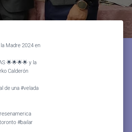
e la Madre 2024 en
S 🌟🌟🌟🌟 y la
rko Calderón
al de una #velada
resenamerica
oronto #bailar