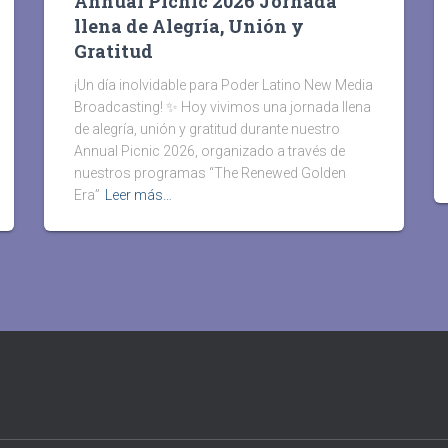
Annual Picnic 2026 Jornada
llena de Alegría, Unión y
Gratitud
¡Un día inolvidable para Poder Latino New Media
Broadcasting! ✨ Hoy vivimos una jornada llena
de alegría, unión y gratitud durante nuestro
Annual Picnic 2026, organizado a través de
nuestros programas “The Renewed Golden
Era”
Leer más…