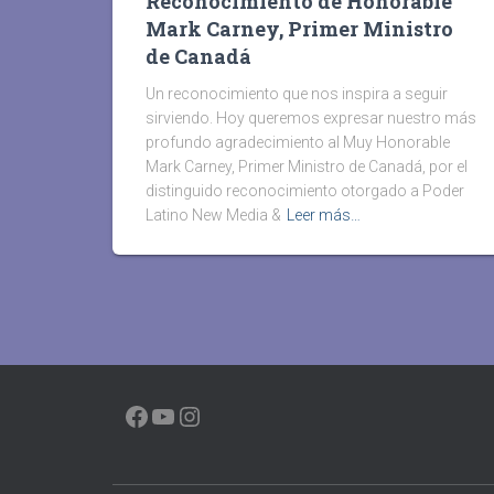
Reconocimiento de Honorable
Mark Carney, Primer Ministro
de Canadá
Un reconocimiento que nos inspira a seguir
sirviendo. Hoy queremos expresar nuestro más
profundo agradecimiento al Muy Honorable
Mark Carney, Primer Ministro de Canadá, por el
distinguido reconocimiento otorgado a Poder
Latino New Media &
Leer más…
FACEBOOK
YOUTUBE
INSTAGRAM