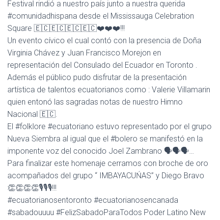
Festival rindió a nuestro país junto a nuestra querida
A
#comunidadhispana desde el Mississauga Celebration
C
Square 🇪🇨🇪🇨🇪🇨🇪🇨❤️❤️❤️!!!
I
Ó
Un evento cívico el cual contó con la presencia de Doña
N
Virginia Chávez y Juan Francisco Morejon en
representación del Consulado del Ecuador en Toronto .
Además el público pudo disfrutar de la presentación
artística de talentos ecuatorianos como : Valerie Villamarin
quien entonó las sagradas notas de nuestro Himno
Nacional 🇪🇨.
El #folklore #ecuatoriano estuvo representado por el grupo
Nueva Siembra al igual que el #bolero se manifestó en la
imponente voz del conocido Joel Zambrano 🗣️🗣️🗣️…
Para finalizar este homenaje cerramos con broche de oro
acompañados del grupo “ IMBAYACUŃAS” y Diego Bravo
👏👏👏👏🎙️🎙️🎙️!!!
#ecuatorianosentoronto #ecuatorianosencanada
#sabadouuuu #FelizSabadoParaTodos Poder Latino New