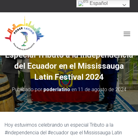
Español
C
A
M
Especial Tributo a la Independencia
B
I
del Ecuador en el Mississauga
A
R
Latin Festival 2024
M
O
Publicado por
poderlatino
en
11 de agosto de 2024
D
O
D
E
N
A
Hoy estuvimos celebrando un especial Tributo a la
V
#independencia del #ecuador que el Mississauga Latin
E
G