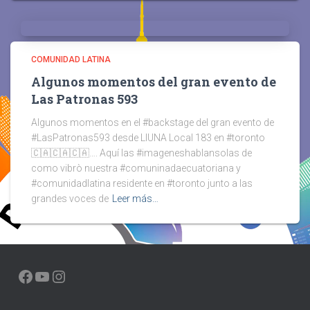
COMUNIDAD LATINA
Algunos momentos del gran evento de
Las Patronas 593
Algunos momentos en el #backstage del gran evento de
#LasPatronas593 desde LIUNA Local 183 en #toronto
🇨🇦🇨🇦🇨🇦…. Aquí las #imageneshablansolas de
como vibrò nuestra #comuninadaecuatoriana y
#comunidadlatina residente en #toronto junto a las
grandes voces de
Leer más…
FACEBOOK
YOUTUBE
INSTAGRAM