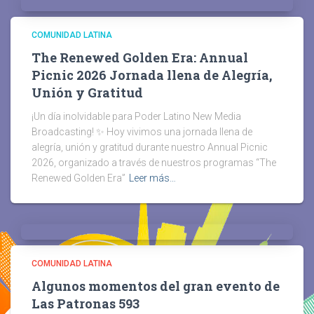
COMUNIDAD LATINA
The Renewed Golden Era: Annual
Picnic 2026 Jornada llena de Alegría,
Unión y Gratitud
¡Un día inolvidable para Poder Latino New Media
Broadcasting! ✨ Hoy vivimos una jornada llena de
alegría, unión y gratitud durante nuestro Annual Picnic
2026, organizado a través de nuestros programas “The
Renewed Golden Era”
Leer más…
COMUNIDAD LATINA
Algunos momentos del gran evento de
Las Patronas 593