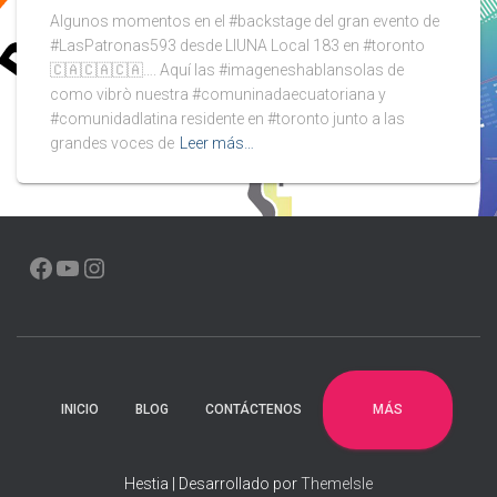
Algunos momentos en el #backstage del gran evento de
#LasPatronas593 desde LIUNA Local 183 en #toronto
🇨🇦🇨🇦🇨🇦…. Aquí las #imageneshablansolas de
como vibrò nuestra #comuninadaecuatoriana y
#comunidadlatina residente en #toronto junto a las
grandes voces de
Leer más…
FACEBOOK
YOUTUBE
INSTAGRAM
MÁS
INICIO
BLOG
CONTÁCTENOS
Hestia | Desarrollado por
ThemeIsle