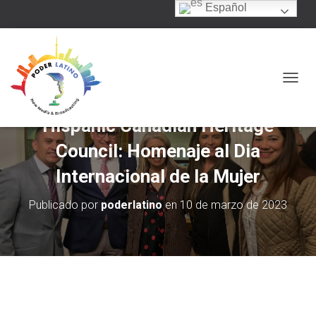
Español
C
A
M
Hispanic Canadian Heritage
B
I
Council: Homenaje al Dia
A
R
Internacional de la Mujer
M
O
Publicado por
poderlatino
en
10 de marzo de 2023
D
O
D
E
N
A
V
E
G