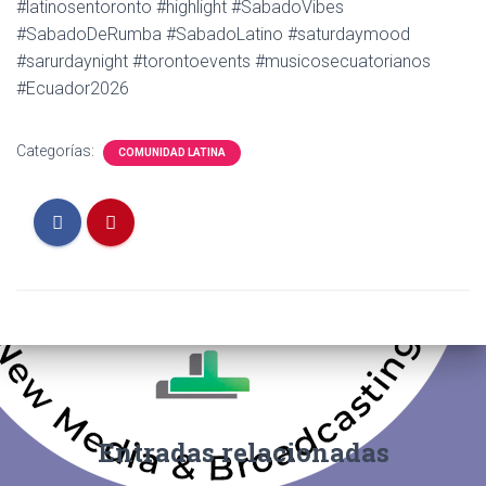
#latinosentoronto #highlight #SabadoVibes
#SabadoDeRumba #SabadoLatino #saturdaymood
#sarurdaynight #torontoevents #musicosecuatorianos
#Ecuador2026
Categorías:
COMUNIDAD LATINA
Entradas relacionadas