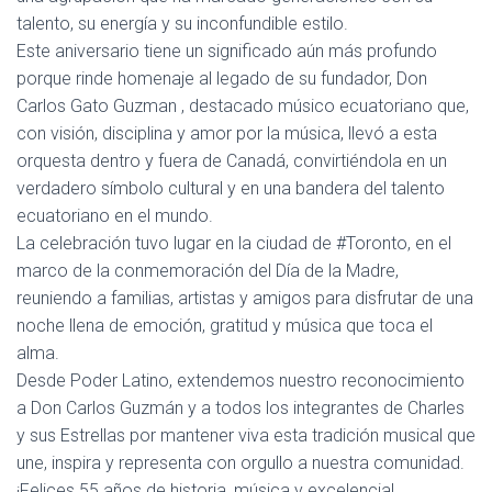
A
talento, su energía y su inconfundible estilo.
C
Este aniversario tiene un significado aún más profundo
I
porque rinde homenaje al legado de su fundador, Don
Ó
Carlos Gato Guzman , destacado músico ecuatoriano que,
N
con visión, disciplina y amor por la música, llevó a esta
orquesta dentro y fuera de Canadá, convirtiéndola en un
verdadero símbolo cultural y en una bandera del talento
ecuatoriano en el mundo.
La celebración tuvo lugar en la ciudad de #Toronto, en el
marco de la conmemoración del Día de la Madre,
reuniendo a familias, artistas y amigos para disfrutar de una
noche llena de emoción, gratitud y música que toca el
alma.
Desde Poder Latino, extendemos nuestro reconocimiento
a Don Carlos Guzmán y a todos los integrantes de Charles
y sus Estrellas por mantener viva esta tradición musical que
une, inspira y representa con orgullo a nuestra comunidad.
¡Felices 55 años de historia, música y excelencia!