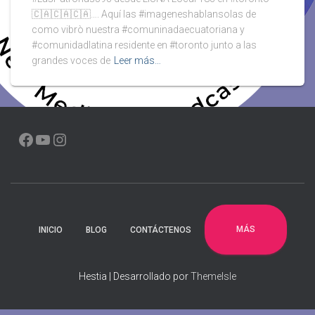
🇨🇦🇨🇦🇨🇦…. Aquí las #imageneshablansolas de
como vibrò nuestra #comuninadaecuatoriana y
#comunidadlatina residente en #toronto junto a las
grandes voces de
Leer más…
FACEBOOK
YOUTUBE
INSTAGRAM
MÁS
INICIO
BLOG
CONTÁCTENOS
Hestia | Desarrollado por
ThemeIsle