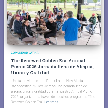
COMUNIDAD LATINA
The Renewed Golden Era: Annual
Picnic 2026 Jornada llena de Alegría,
Unión y Gratitud
¡Un día inolvidable para Poder Latino New Media
Broadcasting! ✨ Hoy vivimos una jornada llena de
alegría, unión y gratitud durante nuestro Annual Picnic
2026, organizado a través de nuestros programas “The
Renewed Golden Era”
Leer más…