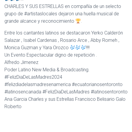
A
CHARLES Y SUS ESTRELLAS en compañía de un selecto
C
grupo de #artistaslocales dejaron una huella musical de
I
grande alcance y reconocimiento
.
Ó
N
Entre los cantantes latinos se destacaron Yerko Calderón
Salazar , Isabel Cardenas , Rosario Arce , Abby Romeh ,
Monica Guzman y Yara Orozco
!!!!
Un Evento Espectacular digno de repetición .
Alfredo Jimenez
Poder Latino New Media & Broadcasting.
#FelizDiaDeLasMadres2024
#felizdiadelasmadresenamerica #ecuatorianosentoronto
#latinosencanada #FelizDiaDeLasMadres #latinosentoronto
Ana Garcia Charles y sus Estrellas Francisco Belisario Galo
Roberto