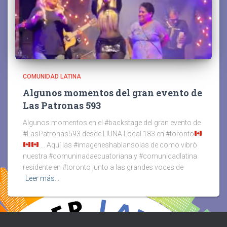
COMUNIDAD LATINA
Algunos momentos del gran evento de
Las Patronas 593
Algunos momentos en el #backstage del gran evento de
#LasPatronas593 desde LIUNA Local 183 en #toronto
…. Aquí las #imageneshablansolas de como vibrò
nuestra #comuninadaecuatoriana y #comunidadlatina
residente en #toronto junto a las grandes voces de
Leer más…