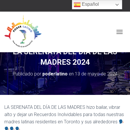
Español
C
A
M
LA SERENATA DEL DÍA DE LAS
B
I
MADRES 2024
A
R
Publicado por
poderlatino
en
13 de mayo de 2024
M
O
D
O
D
E
LA SERENATA DEL DÍA DE LAS MADRES hizo bailar, vibrar
N
A
alto y dejar un Recuerdos Inolvidables para todas nuestras
V
madres latinas residentes en Toronto y sus alrededores
E
…
G