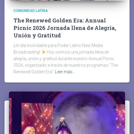
COMUNIDAD LATINA
The Renewed Golden Era: Annual
Picnic 2026 Jornada llena de Alegría,
Unión y Gratitud
¡Un día inolvidable para Poder Latino New Media
Broadcasting!
Hoy vivimos una jornada llena de
alegría, unión y gratitud durante nuestro Annual Picnic
2026, organizado a través de nuestros programas “The
Renewed Golden Era”
Leer más…