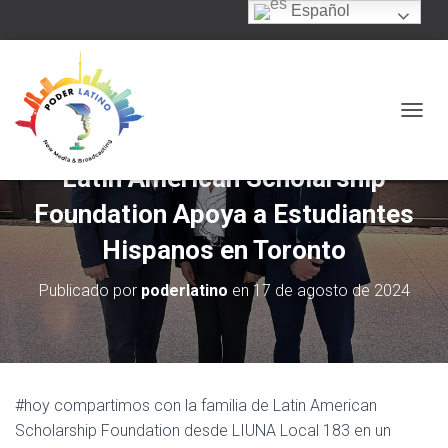
Español
C
A
M
Latin American Scholarship
B
I
Foundation Apoya a Estudiantes
A
R
Hispanos en Toronto
M
O
Publicado por
poderlatino
en
17 de agosto de 2024
D
O
D
E
N
A
#hoy compartimos con la familia de Latin American
V
Scholarship Foundation desde LIUNA Local 183 en un
E
G