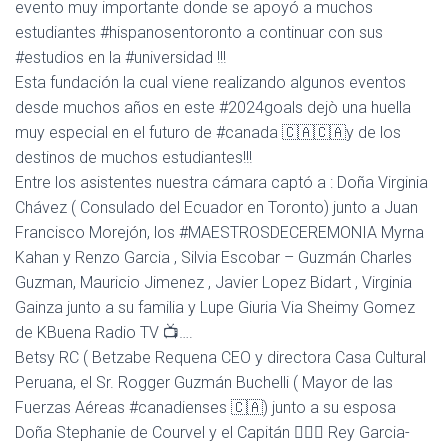
evento muy importante donde se apoyó a muchos
A
estudiantes #hispanosentoronto a continuar con sus
C
#estudios en la #universidad !!!
I
Ó
Esta fundación la cual viene realizando algunos eventos
N
desde muchos años en este #2024goals dejò una huella
muy especial en el futuro de #canada 🇨🇦🇨🇦y de los
destinos de muchos estudiantes!!!
Entre los asistentes nuestra cámara captó a : Doña Virginia
Chávez ( Consulado del Ecuador en Toronto) junto a Juan
Francisco Morejón, los #MAESTROSDECEREMONIA Myrna
Kahan y Renzo Garcia , Silvia Escobar – Guzmán Charles
Guzman, Mauricio Jimenez , Javier Lopez Bidart , Virginia
Gainza junto a su familia y Lupe Giuria Via Sheimy Gomez
de KBuena Radio TV 📺….
Betsy RC ( Betzabe Requena CEO y directora Casa Cultural
Peruana, el Sr. Rogger Guzmán Buchelli ( Mayor de las
Fuerzas Aéreas #canadienses 🇨🇦) junto a su esposa
Doña Stephanie de Courvel y el Capitán 👨🏻‍✈️ Rey Garcia-