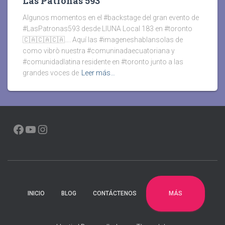
Las Patronas 593
Algunos momentos en el #backstage del gran evento de
#LasPatronas593 desde LIUNA Local 183 en #toronto
🇨🇦🇨🇦🇨🇦…. Aquí las #imageneshablansolas de
como vibrò nuestra #comuninadaecuatoriana y
#comunidadlatina residente en #toronto junto a las
grandes voces de
Leer más…
FACEBOOK
YOUTUBE
INSTAGRAM
MÁS
INICIO
BLOG
CONTÁCTENOS