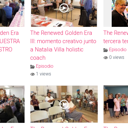
den Era
The Renewed Golden Era
The Rene
NUESTRA
III: momento creativo junto
tercera t
STRO
a Natalia Villa holistic
Episodio
coach
0 views
Episodio
1 views