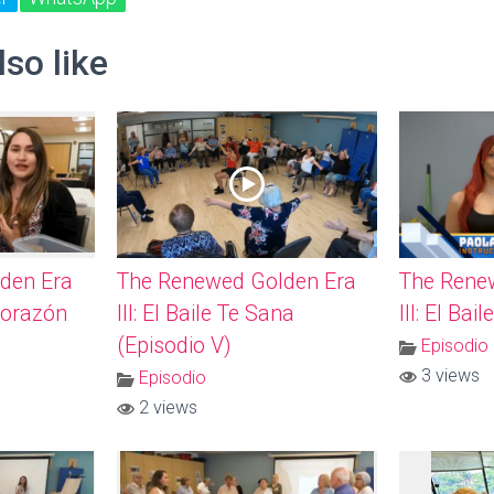
so like
den Era
The Renewed Golden Era
The Rene
 Corazón
III: El Baile Te Sana
III: El Bai
(Episodio V)
Episodio
3 views
Episodio
2 views