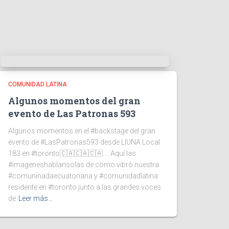
COMUNIDAD LATINA
Algunos momentos del gran
evento de Las Patronas 593
Algunos momentos en el #backstage del gran
evento de #LasPatronas593 desde LIUNA Local
183 en #toronto🇨🇦🇨🇦🇨🇦…. Aquí las
#imageneshablansolas de como vibrò nuestra
#comuninadaecuatoriana y #comunidadlatina
residente en #toronto junto a las grandes voces
de
Leer más…