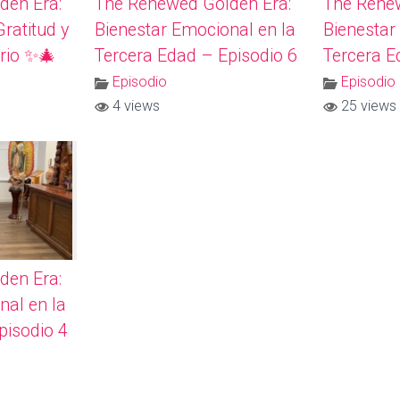
den Era:
The Renewed Golden Era:
The Rene
ratitud y
Bienestar Emocional en la
Bienestar
rio ✨🎄
Tercera Edad – Episodio 6
Tercera E
Episodio
Episodio
4 views
25 views
den Era:
nal en la
pisodio 4