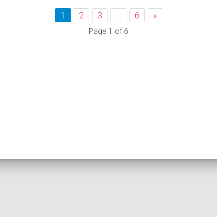
1
2
3
…
6
»
Page 1 of 6