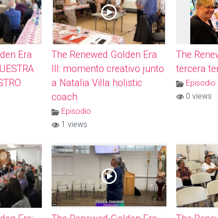
den Era
The Renewed Golden Era
The Rene
NUESTRA
III: momento creativo junto
tercera t
STRO
a Natalia Villa holistic
Episodio
coach
0 views
Episodio
1 views