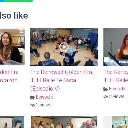
so like
den Era
The Renewed Golden Era
The Rene
 Corazón
III: El Baile Te Sana
III: El Bai
(Episodio V)
Episodio
3 views
Episodio
2 views