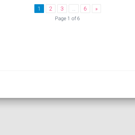
1
2
3
…
6
»
Page 1 of 6