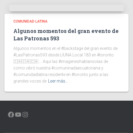
COMUNIDAD LATINA
Algunos momentos del gran evento de
Las Patronas 593
Algunos momentos en el #backstage del gran evento de
#LasPatronas593 desde LIUNA Local 183 en #toronto
🇨🇦🇨🇦🇨🇦…. Aquí las #imageneshablansolas de
como vibrò nuestra #comuninadaecuatoriana y
#comunidadlatina residente en #toronto junto a las
grandes voces de
Leer más…
FACEBOOK
YOUTUBE
INSTAGRAM