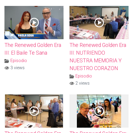
The Renewed Golden Era
The Renewed Golden Era
III: El Baile Te Sana
III: NUTRIENDO
NUESTRA MEMORIA Y
Episodio
3 views
NUESTRO CORAZON
Episodio
2 views