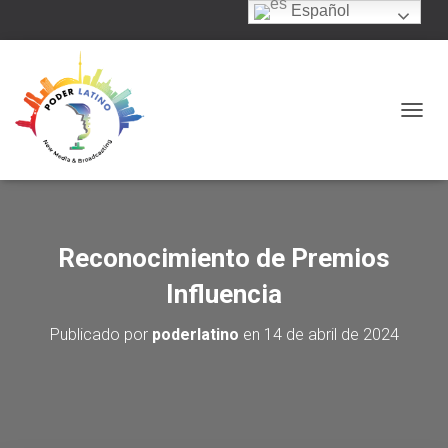
Español
C
A
M
B
I
A
R
Reconocimiento de Premios
M
O
Influencia
D
O
Publicado por
poderlatino
en
14 de abril de 2024
D
E
N
A
V
E
G