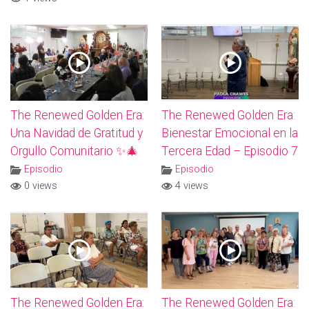
The Renewed Golden Era:
The Renewed Golden Era:
Una Navidad de Gratitud y
Bienestar Emocional en la
Orgullo Comunitario ✨🎄
Tercera Edad – Episodio 7
Episodio
Episodio
0 views
4 views
The Renewed Golden Era:
The Renewed Golden Era: