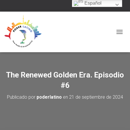
Español
C
A
M
B
I
A
R
The Renewed Golden Era. Episodio
M
O
#6
D
O
Publicado por
poderlatino
en
21 de septiembre de 2024
D
E
N
A
V
E
G