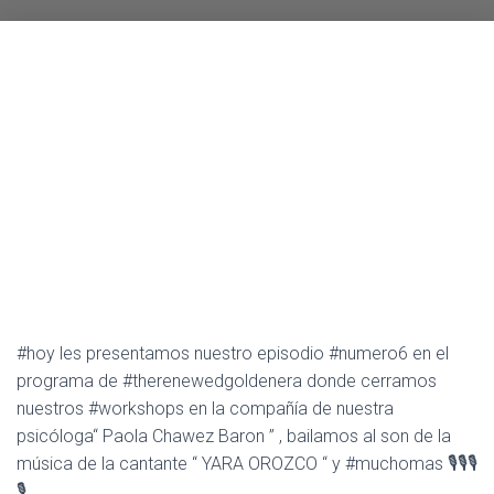
A
C
I
Ó
N
#hoy les presentamos nuestro episodio #numero6 en el
programa de #therenewedgoldenera donde cerramos
nuestros #workshops en la compañía de nuestra
psicóloga“ Paola Chawez Baron ” , bailamos al son de la
música de la cantante “ YARA OROZCO “ y #muchomas 🎙🎙🎙
🎙