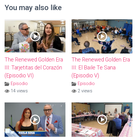
You may also like
The Renewed Golden Era
The Renewed Golden Era
III: Tarjetitas del Corazón
III: El Baile Te Sana
(Episodio VI)
(Episodio V)
Episodio
Episodio
14 views
2 views