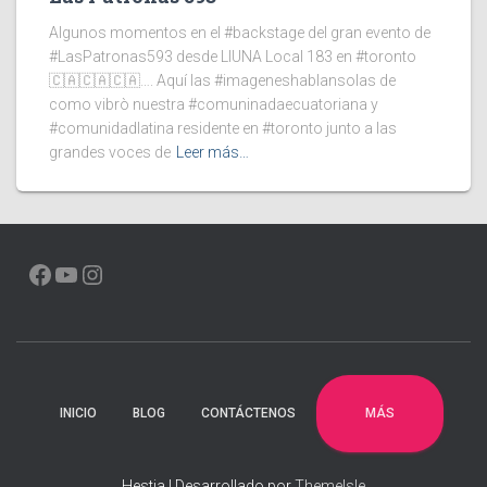
Algunos momentos en el #backstage del gran evento de
#LasPatronas593 desde LIUNA Local 183 en #toronto
🇨🇦🇨🇦🇨🇦…. Aquí las #imageneshablansolas de
como vibrò nuestra #comuninadaecuatoriana y
#comunidadlatina residente en #toronto junto a las
grandes voces de
Leer más…
FACEBOOK
YOUTUBE
INSTAGRAM
MÁS
INICIO
BLOG
CONTÁCTENOS
Hestia | Desarrollado por
ThemeIsle